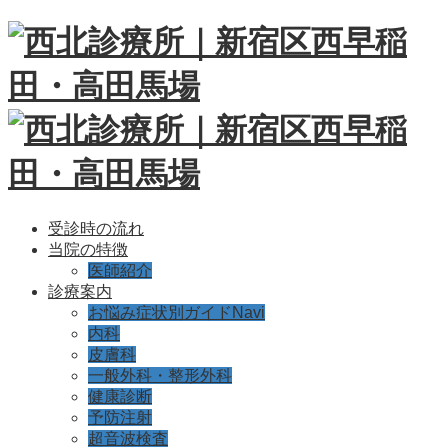
受診時の流れ
当院の特徴
医師紹介
診療案内
お悩み症状別ガイドNavi
内科
皮膚科
一般外科・整形外科
健康診断
予防注射
超音波検査