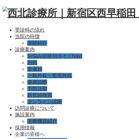
受診時の流れ
当院の特徴
医師紹介
診療案内
お悩み症状別ガイドNavi
内科
皮膚科
一般外科・整形外科
健康診断
予防注射
超音波検査
オンライン診療
訪問診療について
施設案内
医療機器紹介
採用情報
企業の皆様へ