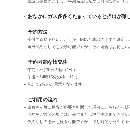
– 迅速に検査が完了し、早期発見に繋がる可能性がありま
おなかにガス多多くたまっていると描出が難
※
予約方法
・
– 受付で直接予約いただくか、医師と相談の上でご決定く
– 当日予約なしでも受診可能ですが、その場合はお待ち
予約可能な検査枠
・
– 午前：8時30分の枠（1件）
– 午後：14時15分の枠（1件）
– 合計で2枠のご用意となります。
ご利用の流れ
・
– 患者さん毎に検査が必要と判断した場合にこちらから
– 予約をご希望の場合は、受付または担当医師までお問い
– 予約なしの場合も検査可能ですが、待ち時間が発生す