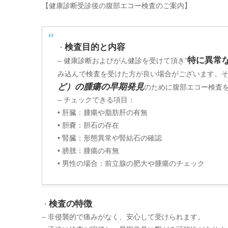
【健康診断受診後の腹部エコー検査のご案内】
検査目的と内容
・
特に異常
– 健康診断およびがん健診を受けて頂き”
み込んで検査を受けた方が良い場合がございます。
ど）の腫瘍の早期発見
のために腹部エコー検査
– チェックできる項目：
• 肝臓：腫瘍や脂肪肝の有無
• 胆嚢：胆石の存在
• 腎臓：形態異常や腎結石の確認
• 膀胱：腫瘍の有無
• 男性の場合：前立腺の肥大や腫瘍のチェック
検査の特徴
・
– 非侵襲的で痛みがなく、安心して受けられます。